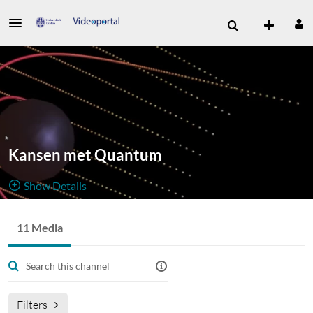
Kansen met Quantum
Show Details
Public, Restricted
11 Media
11
Media
1
Members
Managers
Ondersteunend material voor de NLT module "Kansen met
Quantum"
Filters