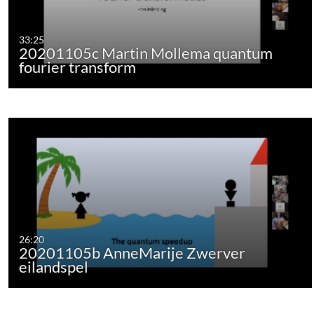
33:25
20201105c Martin Mollema quantum
fourier transform
26:20
20201105b AnneMarije Zwerver
eilandspel