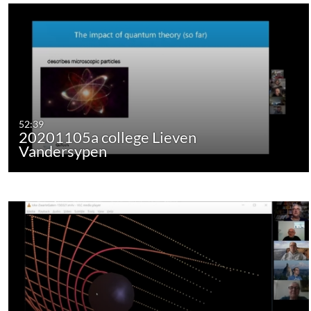
52:39
20201105a college Lieven
Vandersypen