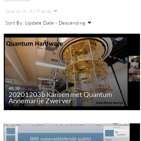
VWO
quantum
high school education
Search In:
All Fields
Sort By:
Update Date - Descending
48:38
20201203b Kansen met Quantum
Annemarije Zwerver