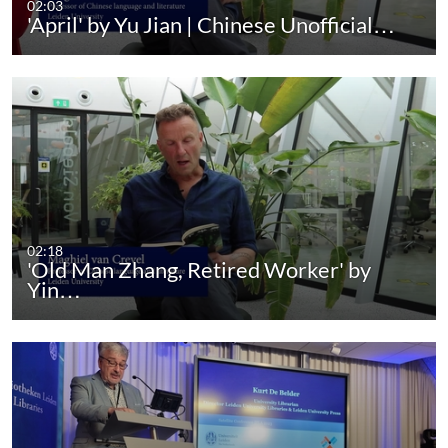
02:03
'April' by Yu Jian | Chinese Unofficial…
02:18
'Old Man Zhang, Retired Worker' by
Yin…